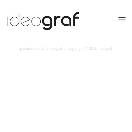
paulina.czurak@ideograf.pl Copyright © 2016 Ideograf